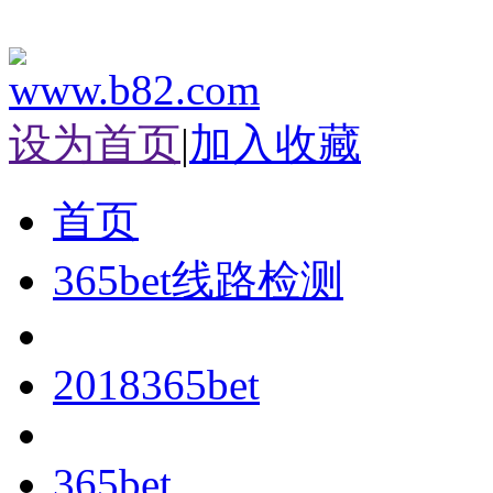
设为首页
|
加入收藏
首页
365bet线路检测
2018365bet
365bet