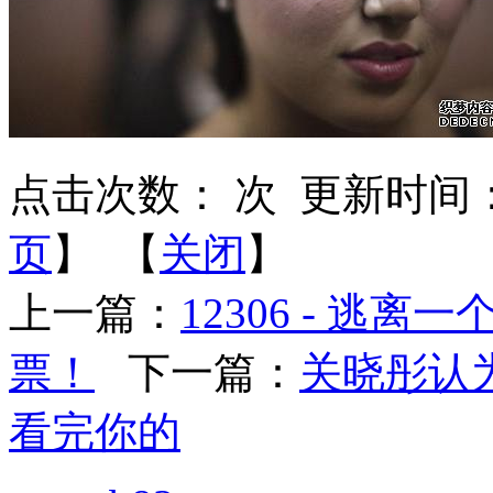
点击次数：
次
更新时间：201
页
】 【
关闭
】
上一篇：
12306 - 逃
票！
下一篇：
关晓彤认
看完你的