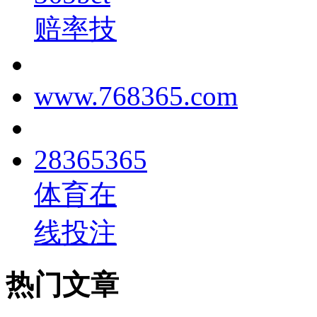
赔率技
www.768365.com
28365365
体育在
线投注
热门文章