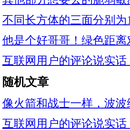
不同长方体的三面分别为1
他是个好哥哥！绿色距离
互联网用户的评论说实话
随机文章
像火箭和战士一样，波波
互联网用户的评论说实话