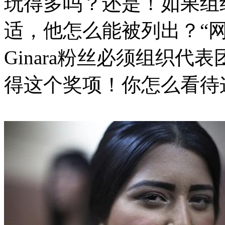
玩得多吗？还是！如果组
适，他怎么能被列出？“
Ginara粉丝必须组织
得这个奖项！你怎么看待