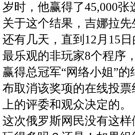
岁时，他赢得了45,000
关于这个结果，吉娜拉先
还有几天，直到12月15
最乐观的非玩家8个程序
赢得总冠军“网络小姐”
布取消该奖项的在线投票
上的评委和观众决定的。
这次俄罗斯网民没有这样