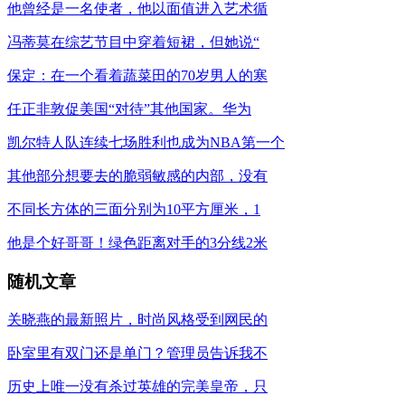
他曾经是一名使者，他以面值进入艺术循
冯蒂莫在综艺节目中穿着短裙，但她说“
保定：在一个看着蔬菜田的70岁男人的寒
任正非敦促美国“对待”其他国家。华为
凯尔特人队连续七场胜利也成为NBA第一个
其他部分想要去的脆弱敏感的内部，没有
不同长方体的三面分别为10平方厘米，1
他是个好哥哥！绿色距离对手的3分线2米
随机文章
关晓燕的最新照片，时尚风格受到网民的
卧室里有双门还是单门？管理员告诉我不
历史上唯一没有杀过英雄的完美皇帝，只