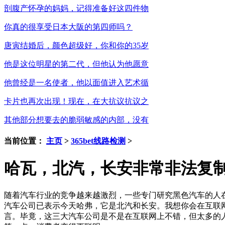
剖腹产怀孕的妈妈，记得准备好这四件物
你真的很享受日本大阪的第四师吗？
唐寅结婚后，颜色超级好，你和你的35岁
他是这位明星的第二代，但他认为他愿意
他曾经是一名使者，他以面值进入艺术循
卡片也再次出现！现在，在大抗议抗议之
其他部分想要去的脆弱敏感的内部，没有
当前位置：
主页
>
365bet线路检测
>
哈瓦，北汽，长安非常非法复
随着汽车行业的竞争越来越激烈，一些专门研究黑色汽车的人
汽车公司已表示今天哈弗，它是北汽和长安。我想你会在互联
言。毕竟，这三大汽车公司是不是在互联网上不错，但太多的