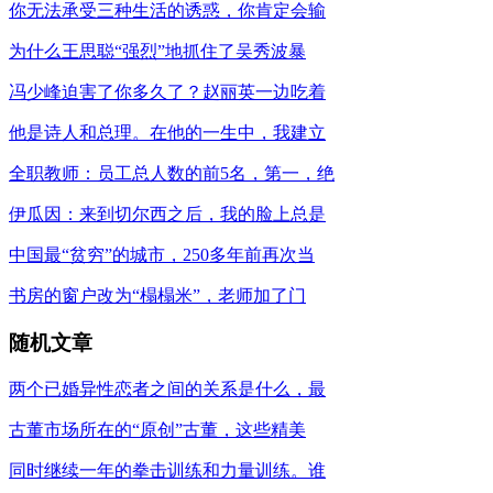
你无法承受三种生活的诱惑，你肯定会输
为什么王思聪“强烈”地抓住了吴秀波暴
冯少峰迫害了你多久了？赵丽英一边吃着
他是诗人和总理。在他的一生中，我建立
全职教师：员工总人数的前5名，第一，绝
伊瓜因：来到切尔西之后，我的脸上总是
中国最“贫穷”的城市，250多年前再次当
书房的窗户改为“榻榻米”，老师加了门
随机文章
两个已婚异性恋者之间的关系是什么，最
古董市场所在的“原创”古董，这些精美
同时继续一年的拳击训练和力量训练。谁