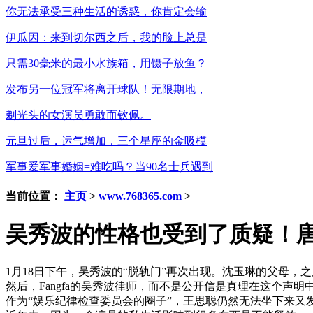
你无法承受三种生活的诱惑，你肯定会输
伊瓜因：来到切尔西之后，我的脸上总是
只需30毫米的最小水族箱，用镊子放鱼？
发布另一位冠军将离开球队！无限期地，
剃光头的女演员勇敢而钦佩。
元旦过后，运气增加，三个星座的金吸模
军事爱军事婚姻=难吃吗？当90名士兵遇到
当前位置：
主页
>
www.768365.com
>
吴秀波的性格也受到了质疑！
1月18日下午，吴秀波的“脱轨门”再次出现。沈玉琳的父母
然后，Fangfa的吴秀波律师，而不是公开信是真理在这个声
作为“娱乐纪律检查委员会的圈子”，王思聪仍然无法坐下来又发