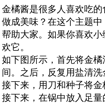
金橘酱是很多人喜欢吃的
做成美味？在这个主题中
帮助大家。如果你喜欢小
欢它。
如下图所示，首先将金橘
间。之后，反复用盐清洗
接下来，用刀和种子将金
接下来，在锅中放入足量