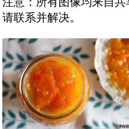
注意：所有图像均来自共
请联系并解决。