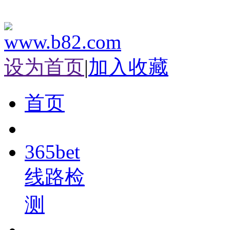
设为首页
|
加入收藏
首页
365bet
线路检
测