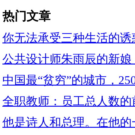
热门文章
你无法承受三种生活的诱
公共设计师朱雨辰的新娘
中国最“贫穷”的城市，2
全职教师：员工总人数的
他是诗人和总理。在他的