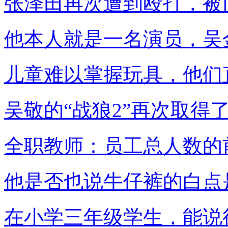
张泽田再次遭到殴打，被
他本人就是一名演员，吴
儿童难以掌握玩具，他们
吴敬的“战狼2”再次取得
全职教师：员工总人数的
他是否也说牛仔裤的白点
在小学三年级学生，能说