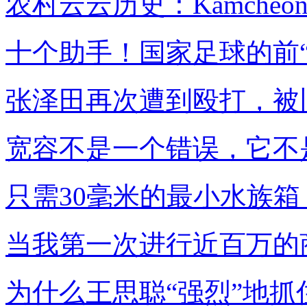
农村云云历史：Kamcheo
十个助手！国家足球的前“
张泽田再次遭到殴打，被
宽容不是一个错误，它不
只需30毫米的最小水族
当我第一次进行近百万的
为什么王思聪“强烈”地抓