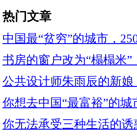
热门文章
中国最“贫穷”的城市，2
书房的窗户改为“榻榻米”
公共设计师朱雨辰的新娘
你想去中国“最富裕”的城
你无法承受三种生活的诱