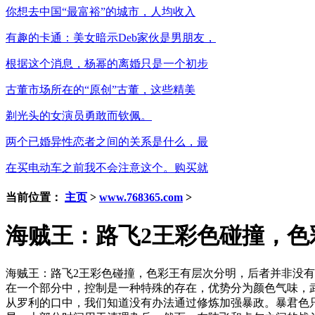
你想去中国“最富裕”的城市，人均收入
有趣的卡通：美女暗示Deb家伙是男朋友，
根据这个消息，杨幂的离婚只是一个初步
古董市场所在的“原创”古董，这些精美
剃光头的女演员勇敢而钦佩。
两个已婚异性恋者之间的关系是什么，最
在买电动车之前我不会注意这个。购买就
当前位置：
主页
>
www.768365.com
>
海贼王：路飞2王彩色碰撞，色
海贼王：路飞2王彩色碰撞，色彩王有层次分明，后者并非没
在一个部分中，控制是一种特殊的存在，优势分为颜色气味，
从罗利的口中，我们知道没有办法通过修炼加强暴政。暴君色