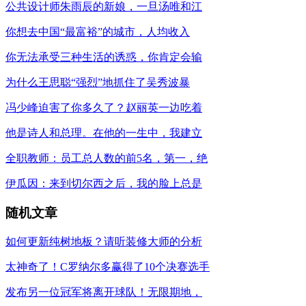
公共设计师朱雨辰的新娘，一旦汤唯和江
你想去中国“最富裕”的城市，人均收入
你无法承受三种生活的诱惑，你肯定会输
为什么王思聪“强烈”地抓住了吴秀波暴
冯少峰迫害了你多久了？赵丽英一边吃着
他是诗人和总理。在他的一生中，我建立
全职教师：员工总人数的前5名，第一，绝
伊瓜因：来到切尔西之后，我的脸上总是
随机文章
如何更新纯树地板？请听装修大师的分析
太神奇了！C罗纳尔多赢得了10个决赛选手
发布另一位冠军将离开球队！无限期地，