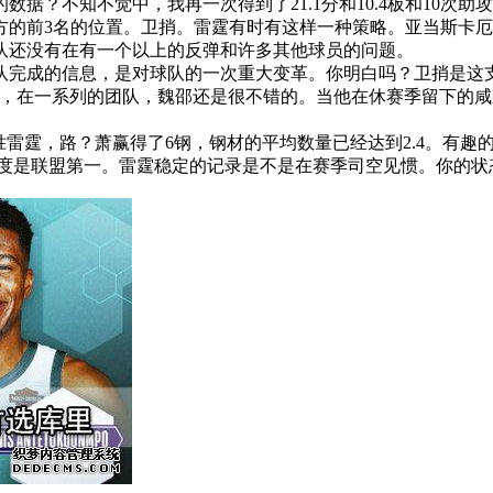
据？不知不觉中，我再一次得到了21.1分和10.4板和10次
方的前3名的位置。卫捎。雷霆有时有这样一种策略。亚当斯卡
队还没有在有一个以上的反弹和许多其他球员的问题。
队完成的信息，是对球队的一次重大变革。你明白吗？卫捎是这
现，在一系列的团队，魏邵还是很不错的。当他在休赛季留下的
霆，路？萧赢得了6钢，钢材的平均数量已经达到2.4。有趣的是，他
态度是联盟第一。雷霆稳定的记录是不是在赛季司空见惯。你的