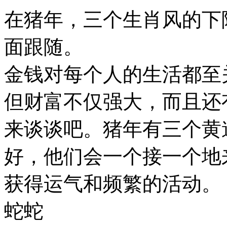
在猪年，三个生肖风的下
面跟随。
金钱对每个人的生活都至
但财富不仅强大，而且还
来谈谈吧。猪年有三个黄
好，他们会一个接一个地
获得运气和频繁的活动。
蛇蛇