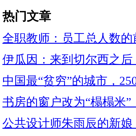
热门文章
全职教师：员工总人数的
伊瓜因：来到切尔西之后
中国最“贫穷”的城市，2
书房的窗户改为“榻榻米”
公共设计师朱雨辰的新娘