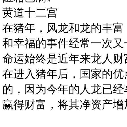
黄道十二宫
在猪年，风龙和龙的丰富
和幸福的事件经常一次又
命运始终是近年来龙人财
在进入猪年后，国家的优
的，因为今年的人龙已经
赢得财富，将其净资产增