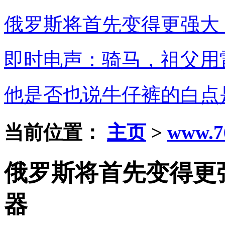
俄罗斯将首先变得更强大
即时电声：骑马，祖父用
他是否也说牛仔裤的白点
当前位置：
主页
>
www.7
俄罗斯将首先变得更
器