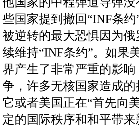
他国家的中程弹道导弹没
些国家提到撤回“INF条
被逆转的最大恐惧因为俄
续维持“INF条约”。如
界产生了非常严重的影响
争，许多无核国家造成的
它或者美国正在“首先向
定的国际秩序和和平带来