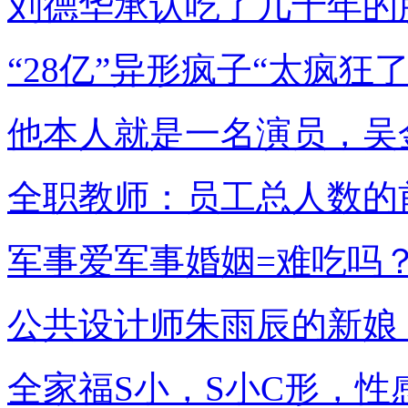
刘德华承认吃了几十年的
“28亿”异形疯子“太疯狂
他本人就是一名演员，吴
全职教师：员工总人数的
军事爱军事婚姻=难吃吗？
公共设计师朱雨辰的新娘
全家福S小，S小C形，性