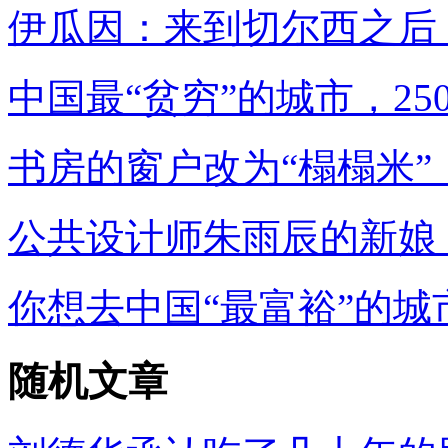
伊瓜因：来到切尔西之后
中国最“贫穷”的城市，2
书房的窗户改为“榻榻米”
公共设计师朱雨辰的新娘
你想去中国“最富裕”的城
随机文章