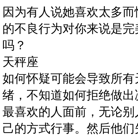
因为有人说她喜欢太多而
的不良行为对你来说是完
吗？
天秤座
如何怀疑可能会导致所有
绪，不知道如何拒绝做出
最喜欢的人面前，无论别
己的方式行事。然后他们