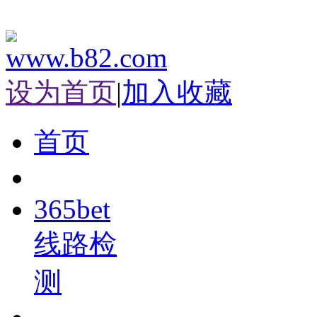
设为首页
|
加入收藏
首页
365bet
线路检
测