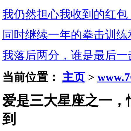
我仍然担心我收到的红包
同时继续一年的拳击训练
我落后两分，谁是最后一
当前位置：
主页
>
www.7
爱是三大星座之一，
到