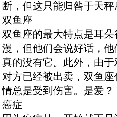
断，但这只能归咎于天秤
双鱼座
双鱼座的最大特点是耳朵
漫，但他们会说好话，他
真的没有它。此外，由于
对方已经被出卖，双鱼座
情总是受到伤害。是爱？
癌症