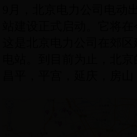
9月，北京电力公司电动
站建设正式启动。它将在
这是北京电力公司在郊区
电站。到目前为止，北京
昌平，平宫，延庆，房山