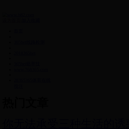
设为首页
|
加入收藏
首页
365bet线路检测
2018365bet
365bet赔率技
www.768365.com
28365365体育在线
投注
热门文章
你无法承受三种生活的诱