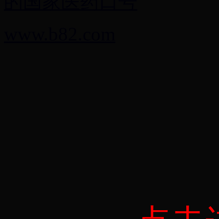
的国家医药口号
www.b82.com