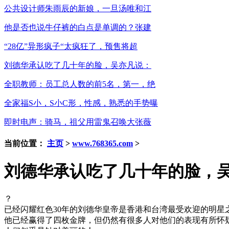
公共设计师朱雨辰的新娘，一旦汤唯和江
他是否也说牛仔裤的白点是单调的？张建
“28亿”异形疯子“太疯狂了，预售将超
刘德华承认吃了几十年的脸，吴亦凡说：
全职教师：员工总人数的前5名，第一，绝
全家福S小，S小C形，性感，熟悉的手势曝
即时电声：骑马，祖父用雷鬼召唤大张薇
当前位置：
主页
>
www.768365.com
>
刘德华承认吃了几十年的脸，
？
已经闪耀红色30年的刘德华皇帝是香港和台湾最受欢迎的明星
他已经赢得了四枚金牌，但仍然有很多人对他们的表现有所怀