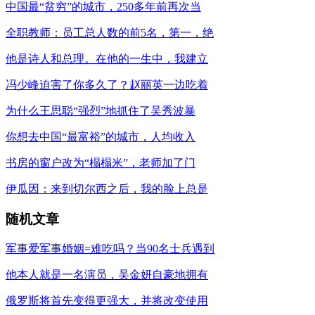
中国最“贫穷”的城市，250多年前再次当
全职教师：员工总人数的前5名，第一，绝
他是诗人和总理。在他的一生中，我建立
冯少峰迫害了你多久了？赵丽英一边吃着
为什么王思聪“强烈”地抓住了吴秀波暴
你想去中国“最富裕”的城市，人均收入
书房的窗户改为“榻榻米”，老师加了门
伊瓜因：来到切尔西之后，我的脸上总是
随机文章
军事爱军事婚姻=难吃吗？当90名士兵遇到
他本人就是一名演员，吴金妍自豪地拥有
俄罗斯将首先变得更强大，并将改变使用