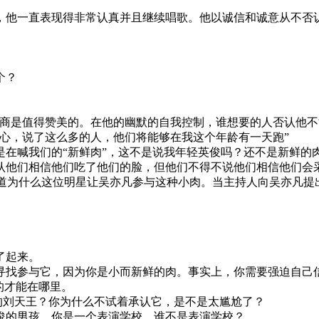
，他一直表现得非常认真并且继续唱歌。他以诚信和诚意从不否
个？
情商是值得赞美的。在他的幽默的自我控制，谁想要的人否认他不
心，说了这么多的人，他们将能够在我这个年龄有一天跑”
是在喊我们的“新鲜肉”，这不是说我年轻英俊吗？还不是新鲜的
认他们相信他们吃了他们的脸，但他们不得不说他们相信他们会
很多网友都想知道为什么这位明星让吴亦凡参与这种小肉。当主持人向
了起来。
寻找参与它，因为你是小而新鲜的肉。事实上，你需要强迫自己
的才能在哪里。
的刘天王？你为什么不试着承认它，是不是太尴尬了？
俊的男孩，你是一个表演学校，谁不是表演学校？