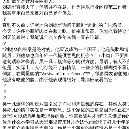
人们似乎是针对美丽的人。
刘德华直接去了，但我并不在意。作为娱乐行业的模范工作者
我甚至用自己来反对自己是个傻瓜。
？
直到不久前，记者才向刘德华询问了新剧“追龙”的广告场景。
今天，许多小新鲜肉类在脸上吃，价格非常高。你怎么看待这
刘天笑着说：我能说什么？多年来我一直在吃饭。
？
“刘德华的答案是绝对的。他应该成为一个国王，他是头脑和
随后，刘德华也向年轻一代提供意见的机会？“（小肉）不要担
这句话非常像鹿。吴一凡，杨洋等小肉很方便。最后，有人不
但是，实际上，人们可能不了解情绪。一些小的新鲜肉类不承
例如，在周星驰的“Westward Tour Demon”中，
他没有吃他的脸。由于他表现得很好，导演应该看到它！
？
？
？
吴一凡这样的胡说八道引发了许可和周星驰的存在，其他人笑
吴亦凡的情商实在是一声叹息。这个家庭的主角是因为你正在
这“你可以依靠明显吃掉你的脸，你需要战斗才能”？关键是你
你为什么不学习从天皇那里带来N并承认他已经吃了好几十年
但是群众的眼睛是光明的，你是一个英俊的男孩谁不是一个英