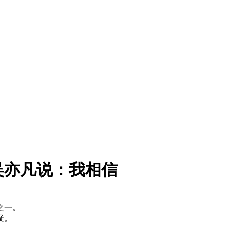
吴亦凡说：我相信
之一。
疑。